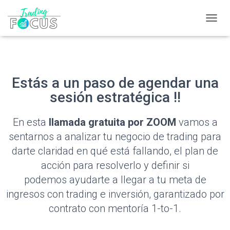
T
O
G
G
L
E
Estás a un paso de agendar una
N
sesión estratégica !!
A
V
I
En esta
llamada gratuita por ZOOM
vamos a
G
A
sentarnos a analizar tu negocio de trading para
T
darte claridad en qué está fallando, el plan de
I
O
acción para resolverlo y definir si
N
podemos ayudarte a llegar a tu meta de
ingresos con trading e inversión, garantizado por
contrato con mentoría 1-to-1.