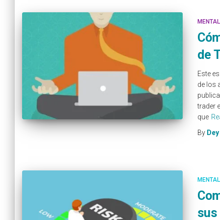
MENTAL
Cómo
de 
Este es
de los 
publica
trader 
que
Re
By
Dey
MENTAL
Com
sus