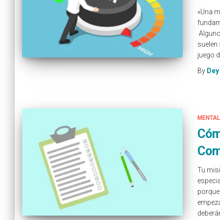
«Una me
fundame
Algunos
suelen 
juego d
By
Dey
MENTAL
Cóm
Com
Tu misi
especia
porque 
empezar
deberá