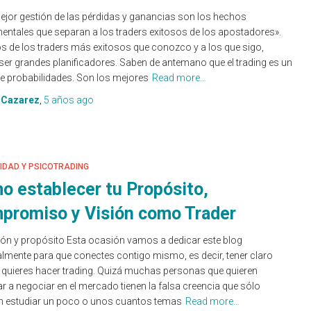
jor gestión de las pérdidas y ganancias son los hechos
ntales que separan a los traders exitosos de los apostadores».
 de los traders más exitosos que conozco y a los que sigo,
ser grandes planificadores. Saben de antemano que el trading es un
e probabilidades. Son los mejores
Read more…
 Cazarez
,
5 años
ago
IDAD Y PSICOTRADING
o establecer tu Propósito,
promiso y Visión como Trader
ón y propósito Esta ocasión vamos a dedicar este blog
lmente para que conectes contigo mismo, es decir, tener claro
quieres hacer trading. Quizá muchas personas que quieren
 a negociar en el mercado tienen la falsa creencia que sólo
n estudiar un poco o unos cuantos temas
Read more…