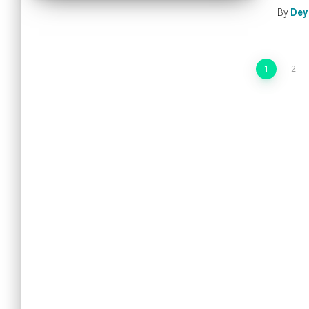
By
Dey
1
2